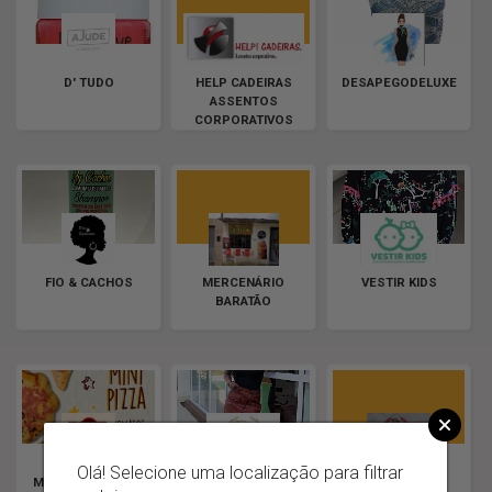
D' TUDO
HELP CADEIRAS
DESAPEGODELUXE
ASSENTOS
CORPORATIVOS
FIO & CACHOS
MERCENÁRIO
VESTIR KIDS
BARATÃO
Olá! Selecione uma localização para filtrar
MASSAS SANTANA
LIONNE STORE
SÓ PORÇÕES