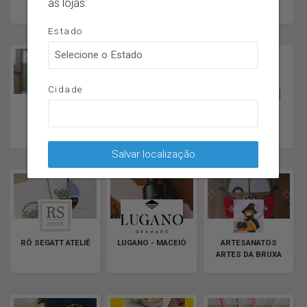
as lojas:
Estado
Cidade
AGRO-MW
O BANQUETE
HASEN
Salvar localização
RÔ SEGATT ATELIÊ
LUGANO - MACEIÓ
ARTESANATOS
ARTES DA BRUXA