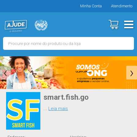
Minha Conta
Atendimento
‹
›
smart.fish.go
...
Leia mais