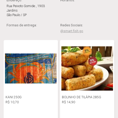
Endereço:
Horários
:
Rua Peixoto Gomide , 1903
Jardins
São Paulo / SP
Formas de entrega:
Redes Sociais:
@smart.fish.go
KANI 250G
BOLINHO DE TILÁPIA 285G
R$ 10,70
R$ 14,90