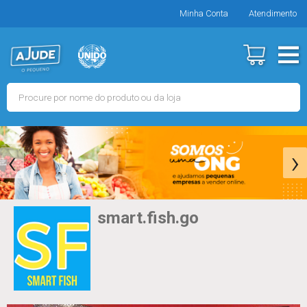
Minha Conta
Atendimento
‹
›
smart.fish.go