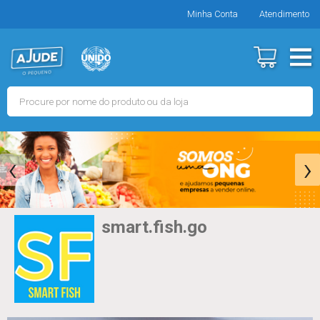
Minha Conta
Atendimento
‹
›
smart.fish.go