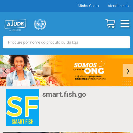
Minha Conta
Atendimento
‹
›
smart.fish.go