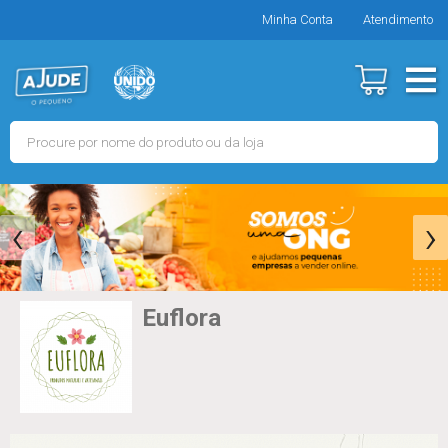
Minha Conta
Atendimento
‹
›
Euflora