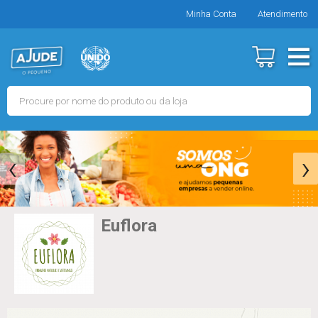
Minha Conta
Atendimento
‹
›
Euflora